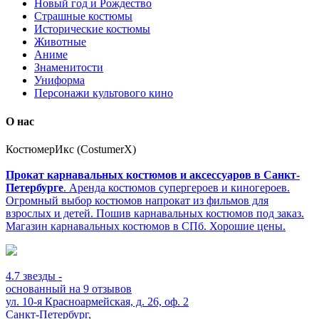
Новый год и Рождество
Страшные костюмы
Исторические костюмы
Животные
Аниме
Знаменитости
Униформа
Персонажи культового кино
О нас
КостюмерИкс (CostumerX)
Прокат карнавальных костюмов и аксессуаров в Санкт-
Петербурге
. Аренда костюмов супергероев и киногероев.
Огромный выбор костюмов напрокат из фильмов для
взрослых и детей. Пошив карнавальных костюмов под заказ.
Магазин карнавальных костюмов в СПб. Хорошие цены.
4.7
звезды -
основанный на
9
отзывов
ул. 10-я Красноармейская, д. 26, оф. 2
Санкт-Петербург
,