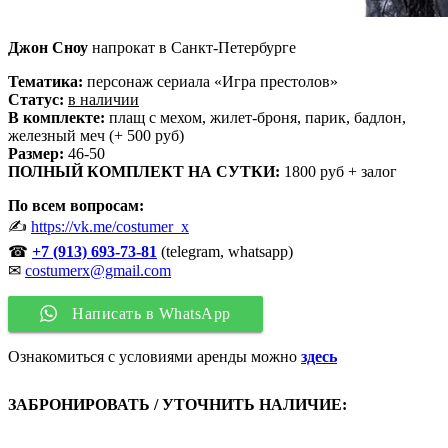
Джон Сноу
напрокат в Санкт-Петербурге
Тематика:
персонаж сериала «Игра престолов»
Статус:
в наличии
В комплекте:
плащ с мехом, жилет-броня, парик, бадлон,
железный меч (+ 500 руб)
Размер:
46-50
ПОЛНЫЙ КОМПЛЕКТ НА СУТКИ:
1800 руб + залог
По всем вопросам:
✍
https://vk.me/costumer_x
☎
+7 (913) 693-73-81
(telegram, whatsapp)
✉
costumerx@gmail.com
Написать в WhatsApp
Ознакомиться с условиями аренды можно
здесь
ЗАБРОНИРОВАТЬ / УТОЧНИТЬ НАЛИЧИЕ: