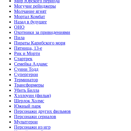
Мир Юрского периода
Могучие рейнджеры
Молчание ягнят
Мортал Комбат
Назад в будущее
ОНО
Охотники за привидениями
Пила
Пираты Карибского моря
Пятница, 13-е
Рик и Морти
Стартрек
Семейка Аддамс
Суини Тодд
Супергерои
Терминатор
Трансформеры
Убить Билла
Хэллоуин (фильм)
Шерлок Холмс
Южный парк
Персонажи других фильмов
Персонажи сериалов
Мультгерои
Персонажи из игр