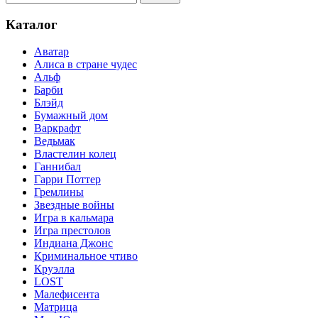
Каталог
Аватар
Алиса в стране чудес
Альф
Барби
Блэйд
Бумажный дом
Варкрафт
Ведьмак
Властелин колец
Ганнибал
Гарри Поттер
Гремлины
Звездные войны
Игра в кальмара
Игра престолов
Индиана Джонс
Криминальное чтиво
Круэлла
LOST
Малефисента
Матрица