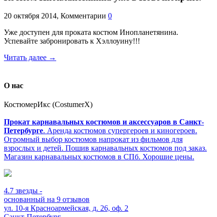
20 октября 2014, Комментарии
0
Уже доступен для проката костюм Инопланетянина.
Успевайте забронировать к Хэллоуину!!!
Читать далее
→
О нас
КостюмерИкс (CostumerX)
Прокат карнавальных костюмов и аксессуаров в Санкт-
Петербурге
. Аренда костюмов супергероев и киногероев.
Огромный выбор костюмов напрокат из фильмов для
взрослых и детей. Пошив карнавальных костюмов под заказ.
Магазин карнавальных костюмов в СПб. Хорошие цены.
4.7
звезды -
основанный на
9
отзывов
ул. 10-я Красноармейская, д. 26, оф. 2
Санкт-Петербург
,