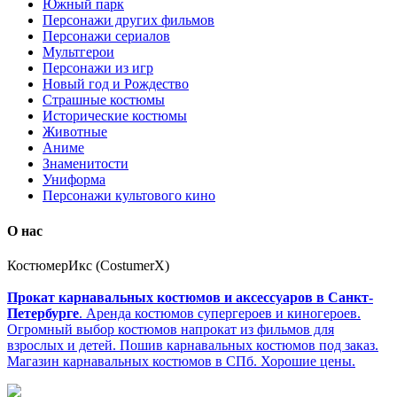
Южный парк
Персонажи других фильмов
Персонажи сериалов
Мультгерои
Персонажи из игр
Новый год и Рождество
Страшные костюмы
Исторические костюмы
Животные
Аниме
Знаменитости
Униформа
Персонажи культового кино
О нас
КостюмерИкс (CostumerX)
Прокат карнавальных костюмов и аксессуаров в Санкт-
Петербурге
. Аренда костюмов супергероев и киногероев.
Огромный выбор костюмов напрокат из фильмов для
взрослых и детей. Пошив карнавальных костюмов под заказ.
Магазин карнавальных костюмов в СПб. Хорошие цены.