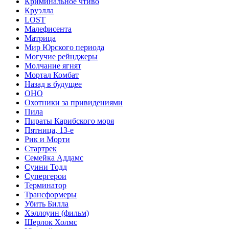
Криминальное чтиво
Круэлла
LOST
Малефисента
Матрица
Мир Юрского периода
Могучие рейнджеры
Молчание ягнят
Мортал Комбат
Назад в будущее
ОНО
Охотники за привидениями
Пила
Пираты Карибского моря
Пятница, 13-е
Рик и Морти
Стартрек
Семейка Аддамс
Суини Тодд
Супергерои
Терминатор
Трансформеры
Убить Билла
Хэллоуин (фильм)
Шерлок Холмс