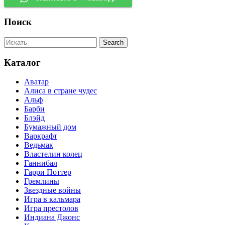
Поиск
Каталог
Аватар
Алиса в стране чудес
Альф
Барби
Блэйд
Бумажный дом
Варкрафт
Ведьмак
Властелин колец
Ганнибал
Гарри Поттер
Гремлины
Звездные войны
Игра в кальмара
Игра престолов
Индиана Джонс