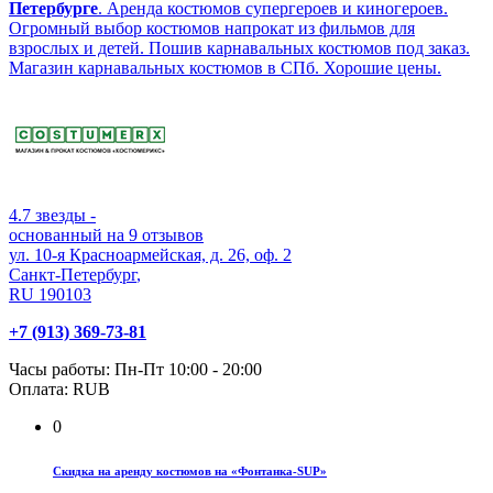
Петербурге
. Аренда костюмов супергероев и киногероев.
Огромный выбор костюмов напрокат из фильмов для
взрослых и детей. Пошив карнавальных костюмов под заказ.
Магазин карнавальных костюмов в СПб. Хорошие цены.
4.7
звезды -
основанный на
9
отзывов
ул. 10-я Красноармейская, д. 26, оф. 2
Санкт-Петербург
,
RU
190103
+7 (913) 369-73-81
Часы работы:
Пн-Пт 10:00 - 20:00
Оплата:
RUB
0
Скидка на аренду костюмов на «Фонтанка-SUP»