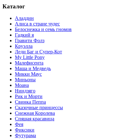
Каталог
Аладдин
Алиса в стране чудес
Белоснежка и семь гномов
Гадкий я
Гравити Фолз
Круэлла
Леди Баг и Супер-Кот
My Little Pony
Малефисента
Маша и Медведь
Микки Маус
Миньоны
Моана
Ниндзяго
Рик и Морти
Свинка Пеппа
Сказочные принцессы
Снежная Королева
Спящая красавица
Фея
Фиксики
Футурама