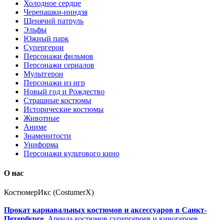
Холодное сердце
Черепашки-ниндзя
Щенячий патруль
Эльфы
Южный парк
Супергерои
Персонажи фильмов
Персонажи сериалов
Мультгерои
Персонажи из игр
Новый год и Рождество
Страшные костюмы
Исторические костюмы
Животные
Аниме
Знаменитости
Униформа
Персонажи культового кино
О нас
КостюмерИкс (CostumerX)
Прокат карнавальных костюмов и аксессуаров в Санкт-
Петербурге
. Аренда костюмов супергероев и киногероев.