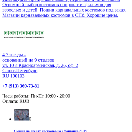
Огромный выбор костюмов напрокат из фильмов для
взрослых и детей. Пошив карнавальных костюмов под заказ.
Магазин карнавальных костюмов в СПб. Хорошие цены.
4.7
звезды -
основанный на
9
отзывов
ул. 10-я Красноармейская, д. 26, оф. 2
Санкт-Петербург
,
RU
190103
+7 (913) 369-73-81
Часы работы:
Пн-Пт 10:00 - 20:00
Оплата:
RUB
0
Скидка на аренду костюмов на «Фонтанка-SUP»