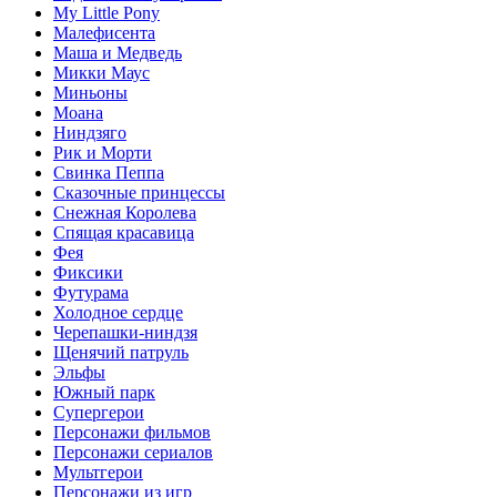
My Little Pony
Малефисента
Маша и Медведь
Микки Маус
Миньоны
Моана
Ниндзяго
Рик и Морти
Свинка Пеппа
Сказочные принцессы
Снежная Королева
Спящая красавица
Фея
Фиксики
Футурама
Холодное сердце
Черепашки-ниндзя
Щенячий патруль
Эльфы
Южный парк
Супергерои
Персонажи фильмов
Персонажи сериалов
Мультгерои
Персонажи из игр