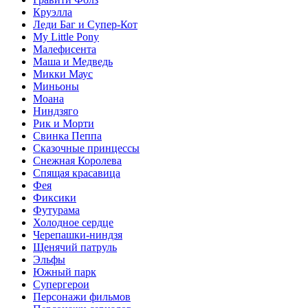
Круэлла
Леди Баг и Супер-Кот
My Little Pony
Малефисента
Маша и Медведь
Микки Маус
Миньоны
Моана
Ниндзяго
Рик и Морти
Свинка Пеппа
Сказочные принцессы
Снежная Королева
Спящая красавица
Фея
Фиксики
Футурама
Холодное сердце
Черепашки-ниндзя
Щенячий патруль
Эльфы
Южный парк
Супергерои
Персонажи фильмов