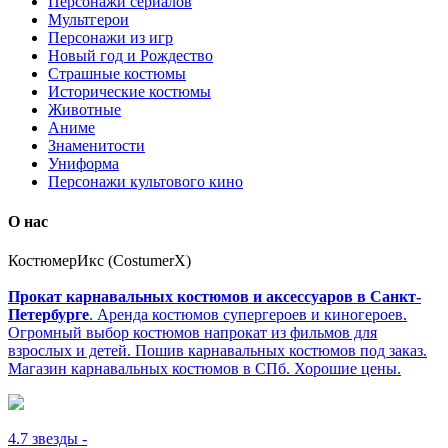
Персонажи сериалов
Мультгерои
Персонажи из игр
Новый год и Рождество
Страшные костюмы
Исторические костюмы
Животные
Аниме
Знаменитости
Униформа
Персонажи культового кино
О нас
КостюмерИкс (CostumerX)
Прокат карнавальных костюмов и аксессуаров в Санкт-
Петербурге
. Аренда костюмов супергероев и киногероев.
Огромный выбор костюмов напрокат из фильмов для
взрослых и детей. Пошив карнавальных костюмов под заказ.
Магазин карнавальных костюмов в СПб. Хорошие цены.
4.7
звезды -