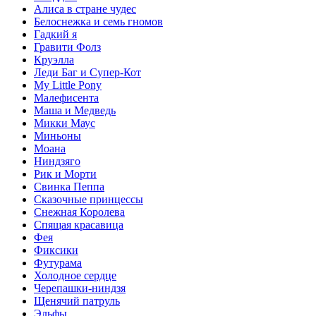
Алиса в стране чудес
Белоснежка и семь гномов
Гадкий я
Гравити Фолз
Круэлла
Леди Баг и Супер-Кот
My Little Pony
Малефисента
Маша и Медведь
Микки Маус
Миньоны
Моана
Ниндзяго
Рик и Морти
Свинка Пеппа
Сказочные принцессы
Снежная Королева
Спящая красавица
Фея
Фиксики
Футурама
Холодное сердце
Черепашки-ниндзя
Щенячий патруль
Эльфы