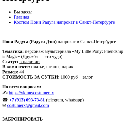
Вы здесь:
Главная
Костюм Пони Радуга напрокат в Санкт-Петербурге
Пони Радуга (Радуга Дэш)
напрокат в Санкт-Петербурге
Тематика:
персонаж мультсериала «My Little Pony: Friendship
is Magic» (Дружба — это чудо)
Статус:
в наличии
В комплекте:
платье, штаны, парик
Размер:
44
СТОИМОСТЬ ЗА СУТКИ:
1000 руб + залог
По всем вопросам:
✍
https://vk.me/costumer_x
☎
+7 (913)
693-73-81
(telegram, whatsapp)
✉
costumerx@gmail.com
ЗАБРОНИРОВАТЬ