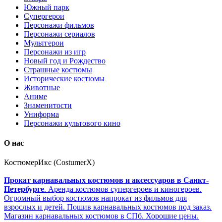
Южный парк
Супергерои
Персонажи фильмов
Персонажи сериалов
Мультгерои
Персонажи из игр
Новый год и Рождество
Страшные костюмы
Исторические костюмы
Животные
Аниме
Знаменитости
Униформа
Персонажи культового кино
О нас
КостюмерИкс (CostumerX)
Прокат карнавальных костюмов и аксессуаров в Санкт-
Петербурге
. Аренда костюмов супергероев и киногероев.
Огромный выбор костюмов напрокат из фильмов для
взрослых и детей. Пошив карнавальных костюмов под заказ.
Магазин карнавальных костюмов в СПб. Хорошие цены.