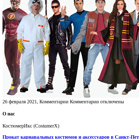
к
26 февраля 2021, Комментарии
Комментарии
отключены
записи
Путешественники
О нас
во
времени
КостюмерИкс (CostumerX)
Прокат карнавальных костюмов и аксессуаров в Санкт-Пет