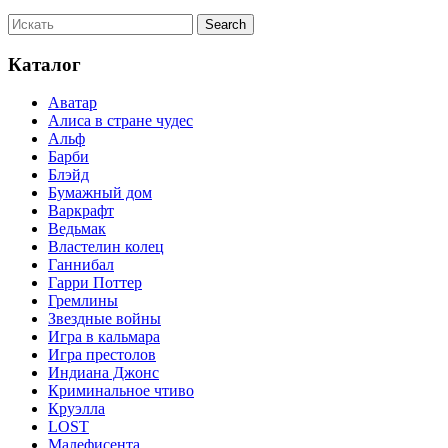
Каталог
Аватар
Алиса в стране чудес
Альф
Барби
Блэйд
Бумажный дом
Варкрафт
Ведьмак
Властелин колец
Ганнибал
Гарри Поттер
Гремлины
Звездные войны
Игра в кальмара
Игра престолов
Индиана Джонс
Криминальное чтиво
Круэлла
LOST
Малефисента