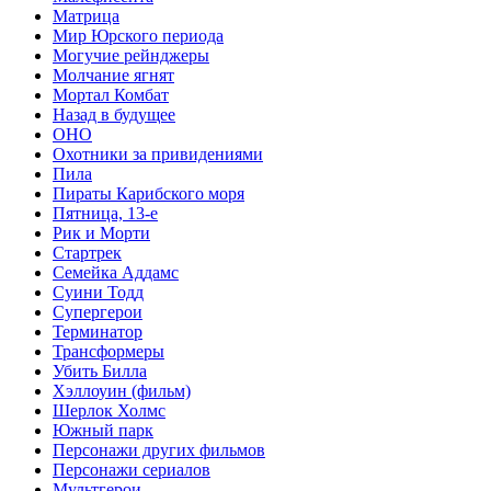
Матрица
Мир Юрского периода
Могучие рейнджеры
Молчание ягнят
Мортал Комбат
Назад в будущее
ОНО
Охотники за привидениями
Пила
Пираты Карибского моря
Пятница, 13-е
Рик и Морти
Стартрек
Семейка Аддамс
Суини Тодд
Супергерои
Терминатор
Трансформеры
Убить Билла
Хэллоуин (фильм)
Шерлок Холмс
Южный парк
Персонажи других фильмов
Персонажи сериалов
Мультгерои