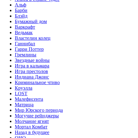
Альф
Барби
Блэйд
Бумажный дом
Варкрафт
Ведьмак
Властелин колец
Ганнибал
Гарри Поттер
Гремлины
Звездные войны
Игра в кальмара
Игра престолов
Индиана Джонс
Криминальное чтиво
Круэлла
LOST
Малефисента
Матрица
Мир Юрского периода
Могучие рейнджеры
Молчание ягнят
Мортал Комбат
Назад в будущее
ОНО