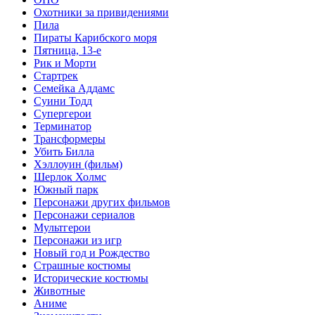
Охотники за привидениями
Пила
Пираты Карибского моря
Пятница, 13-е
Рик и Морти
Стартрек
Семейка Аддамс
Суини Тодд
Супергерои
Терминатор
Трансформеры
Убить Билла
Хэллоуин (фильм)
Шерлок Холмс
Южный парк
Персонажи других фильмов
Персонажи сериалов
Мультгерои
Персонажи из игр
Новый год и Рождество
Страшные костюмы
Исторические костюмы
Животные
Аниме