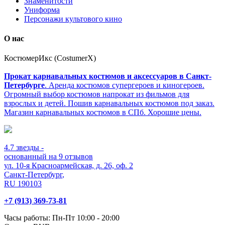
Знаменитости
Униформа
Персонажи культового кино
О нас
КостюмерИкс (CostumerX)
Прокат карнавальных костюмов и аксессуаров в Санкт-
Петербурге
. Аренда костюмов супергероев и киногероев.
Огромный выбор костюмов напрокат из фильмов для
взрослых и детей. Пошив карнавальных костюмов под заказ.
Магазин карнавальных костюмов в СПб. Хорошие цены.
4.7
звезды -
основанный на
9
отзывов
ул. 10-я Красноармейская, д. 26, оф. 2
Санкт-Петербург
,
RU
190103
+7 (913) 369-73-81
Часы работы:
Пн-Пт 10:00 - 20:00