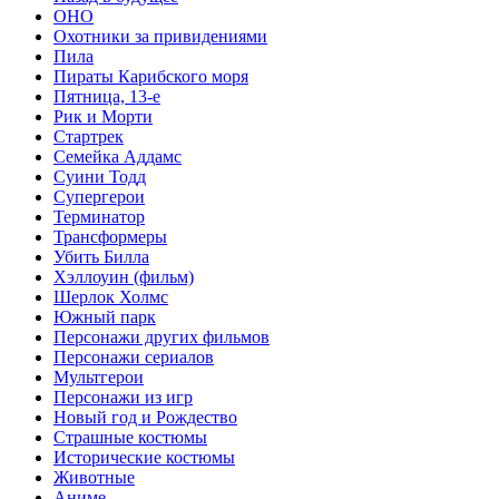
ОНО
Охотники за привидениями
Пила
Пираты Карибского моря
Пятница, 13-е
Рик и Морти
Стартрек
Семейка Аддамс
Суини Тодд
Супергерои
Терминатор
Трансформеры
Убить Билла
Хэллоуин (фильм)
Шерлок Холмс
Южный парк
Персонажи других фильмов
Персонажи сериалов
Мультгерои
Персонажи из игр
Новый год и Рождество
Страшные костюмы
Исторические костюмы
Животные
Аниме