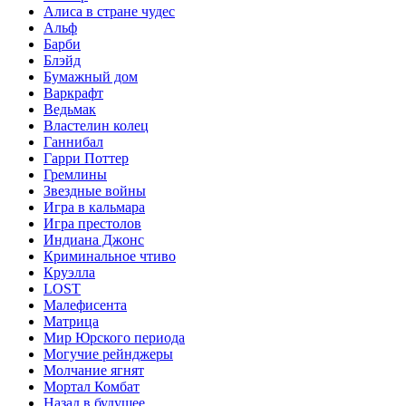
Алиса в стране чудес
Альф
Барби
Блэйд
Бумажный дом
Варкрафт
Ведьмак
Властелин колец
Ганнибал
Гарри Поттер
Гремлины
Звездные войны
Игра в кальмара
Игра престолов
Индиана Джонс
Криминальное чтиво
Круэлла
LOST
Малефисента
Матрица
Мир Юрского периода
Могучие рейнджеры
Молчание ягнят
Мортал Комбат
Назад в будущее