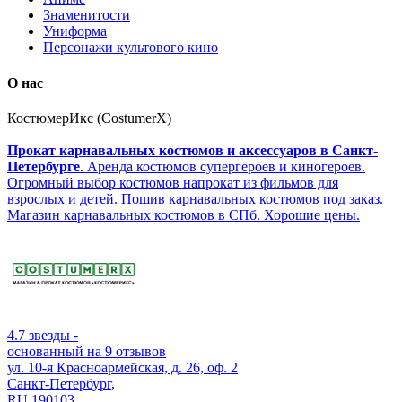
Знаменитости
Униформа
Персонажи культового кино
О нас
КостюмерИкс (CostumerX)
Прокат карнавальных костюмов и аксессуаров в Санкт-
Петербурге
. Аренда костюмов супергероев и киногероев.
Огромный выбор костюмов напрокат из фильмов для
взрослых и детей. Пошив карнавальных костюмов под заказ.
Магазин карнавальных костюмов в СПб. Хорошие цены.
4.7
звезды -
основанный на
9
отзывов
ул. 10-я Красноармейская, д. 26, оф. 2
Санкт-Петербург
,
RU
190103