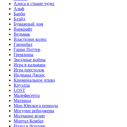
Алиса в стране чудес
Альф
Барби
Блэйд
Бумажный дом
Варкрафт
Ведьмак
Властелин колец
Ганнибал
Гарри Поттер
Гремлины
Звездные войны
Игра в кальмара
Игра престолов
Индиана Джонс
Криминальное чтиво
Круэлла
LOST
Малефисента
Матрица
Мир Юрского периода
Могучие рейнджеры
Молчание ягнят
Мортал Комбат
Назад в будущее