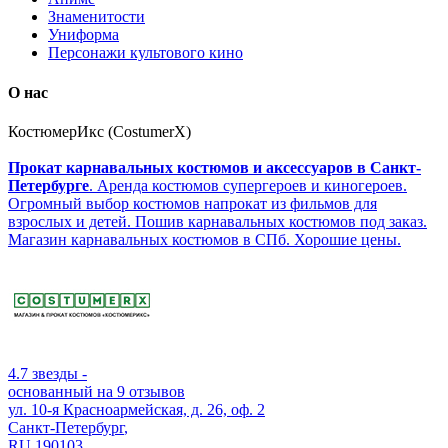
Знаменитости
Униформа
Персонажи культового кино
О нас
КостюмерИкс (CostumerX)
Прокат карнавальных костюмов и аксессуаров в Санкт-
Петербурге
. Аренда костюмов супергероев и киногероев.
Огромный выбор костюмов напрокат из фильмов для
взрослых и детей. Пошив карнавальных костюмов под заказ.
Магазин карнавальных костюмов в СПб. Хорошие цены.
4.7
звезды -
основанный на
9
отзывов
ул. 10-я Красноармейская, д. 26, оф. 2
Санкт-Петербург
,
RU
190103